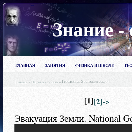
Текст
Знание -
ГЛАВНАЯ
ЗАНЯТИЯ
ФИЗИКА В ШКОЛЕ
ТЕО
Геофизика. Эволюция земли
Главная
»
Наука и техника
»
[1]
[2]->
Эвакуация Земли. National Ge