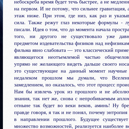
небоскреба время будет течь быстрее, а не медленн
на первом. И не потому, что сильнее гравитация,
этаж ниже. При этом, где низ, как раз и указы
сила. Также режут глаз некоторые формулы - 
писали. Идея о том, что до момента начала простр
того, ни другого не существовало уже да
предметом издевательства физиков над нефизика
фильма явно слабовата — это классический приме
являющегося неотъемлемой частью общечелове
упрямо не желающего видеть дальше своего нос
это существующие на данный момент научные 
недалеком прошлом мы думали, что Вселен
замедлением, но оказалось, что этот процесс прои
Нам бы извлечь урок из прошлого и не абсолю
знания, так нет же, снова с непробиваемым аплом
отныне так будет во веки веков, аминь! Ну бр
правде говоря, я так и не понял, почему энтропия
в направлении прошлого. Будущее существует
множество возможностей, реализуется наиболее ве