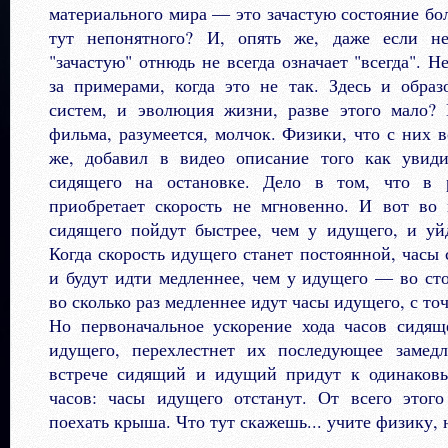
материального мира — это зачастую состояние бол
тут непонятного? И, опять же, даже если не
"зачастую" отнюдь не всегда означает "всегда". Н
за примерами, когда это не так. Здесь и обра
систем, и эволюция жизни, разве этого мало?
фильма, разумеется, молчок. Физики, что с них в
же, добавил в видео описание того как увид
сидящего на остановке. Дело в том, что в 
приобретает скорость не мгновенно. И вот во 
сидящего пойдут быстрее, чем у идущего, и уй
Когда скорость идущего станет постоянной, часы 
и будут идти медленнее, чем у идущего — во сто
во сколько раз медленнее идут часы идущего, с то
Но первоначальное ускорение хода часов сидящ
идущего, перехлестнет их последующее замед
встрече сидящий и идущий придут к одинаков
часов: часы идущего отстанут. От всего этого
поехать крыша. Что тут скажешь... учите физику, 