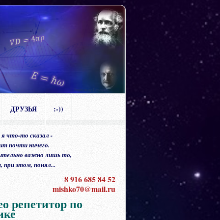
Репетитор Голодняк
ДРУЗЬЯ
:-))
 я что-то сказал -
ит почти ничего.
ительно важно лишь то,
 при этом, понял...
8 916 685 84 52
mishko70@mail.ru
ео репетитор по
ике