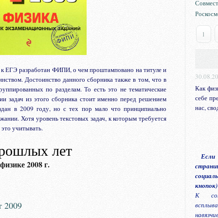
Совмест
Роскосм
1
 к ЕГЭ разработан ФИПИ, о чем проштамповано на титуле и
30.08.2
инством. Достоинство данного сборника также в том, что в
Как физ
руппированных по разделам. То есть это не тематические
себе пр
ии задач из этого сборника стоит именно перед решением
нас, сво
здан в 2009 году, но с тех пор мало что принципиально
ржании. Хотя уровень текстовых задач, к которым требуется
 это учитывать.
рошлых лет
Если
изике 2008 г.
страниц
социаль
кнопок)
К сож
 2009
всплыва
навязчи