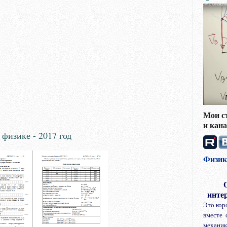
Мои с
и кан
физике - 2017 год
Физик
инте
Это кор
вместе 
механи