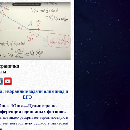
транички
алы
а:
избранные задачи олимпиад и
ЕГЭ
Опыт Юнга—Целингера по
рференции одиночных фотонов.
откое видео раскрывает вероятностную и
с тем невероятную сущность квантовой
ки