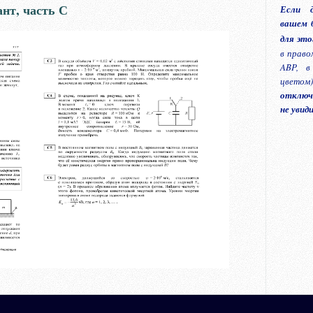
нт, часть С
Если д
вашем б
для эт
в право
ABP, в
цветом
отключ
не увид