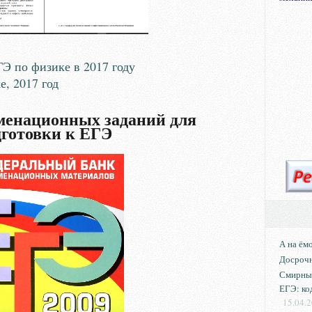
 по физике в 2017 году
, 2017 год
менационных заданий для
дготовки к ЕГЭ
А на ём
Досрочн
Смирны
ЕГЭ: ко
15.04.