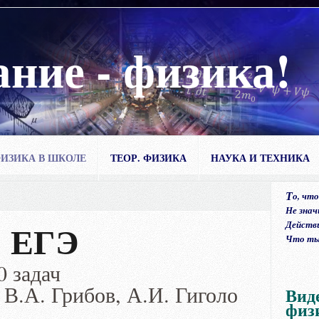
ание - физика!
ИЗИКА В ШКОЛЕ
ТЕОР. ФИЗИКА
НАУКА И ТЕХНИКА
Т
о, что
Не знач
ЕГЭ
Действ
Что ты,
 задач
В.А. Грибов, А.И. Гиголо
Вид
физ