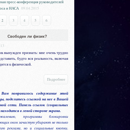
ная пресс-конференция руководителей
оса и НАСА
09.04.2015
2
3
4
5
6
Свободен ли физик?
013
ик вынужден признать: мне очень трудно
едставить, будто вся реальность, включая
дится к физической.
Подробнее
 Вам понравилось содержание этой
ы, поделитесь ссылкой на нее в Вашей
ной сети. Панель ссылок (социальных
 находится в левой стороне экрана.
алению, программы блокировки
ющих окон зачастую убирают не только
вую рекламу, но и социальные кнопки.