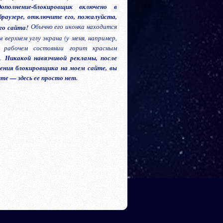
ополнение-блокировщик включено в
раузере, отключите его, пожалуйста,
Обычно его иконка находится
ого сайта!
м верхнем углу экрана (у меня, например,
 рабочем состоянии горит красным
).
Никакой навязчивой рекламы, после
ения блокировщика на моем сайте, вы
ите — здесь ее просто нет.