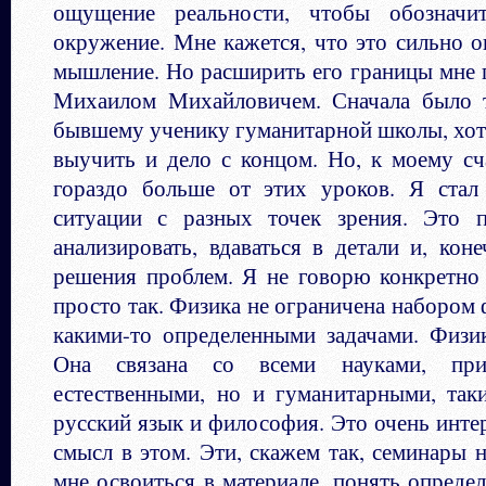
ощущение реальности, чтобы обознач
окружение. Мне кажется, что это сильно 
мышление. Но расширить его границы мне 
Михаилом Михайловичем. Сначала было т
бывшему ученику гуманитарной школы, хот
выучить и дело с концом. Но, к моему сч
гораздо больше от этих уроков. Я стал
ситуации с разных точек зрения. Это п
анализировать, вдаваться в детали и, кон
решения проблем. Я не говорю конкретно 
просто так. Физика не ограничена набором 
какими-то определенными задачами. Физи
Она связана со всеми науками, пр
естественными, но и гуманитарными, таки
русский язык и философия. Это очень интер
смысл в этом. Эти, скажем так, семинары 
мне освоиться в материале, понять опреде