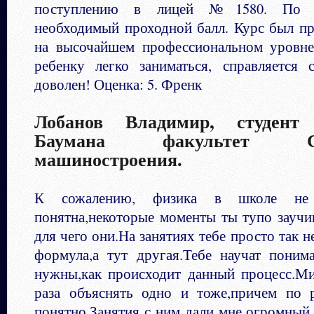
поступлению в лицей №1580. По ф
необходимый проходной балл. Курс был пр
на высочайшем профессиональном уровне
ребенку легко заниматься, справляется
доволен! Оценка: 5. Френк
Лобанов Владимир, студен
Баумана факультет Спе
машиностроения.
К сожалению, физика в школе не 
понятна,некоторые моменты ты тупо заучи
для чего они.На занятиях тебе просто так н
формула,а тут другая.Тебе научат поним
нужны,как происходит данный процесс.М
раза объяснять одно и тоже,причем по 
понятно.Занятия с ним дали мне огромный