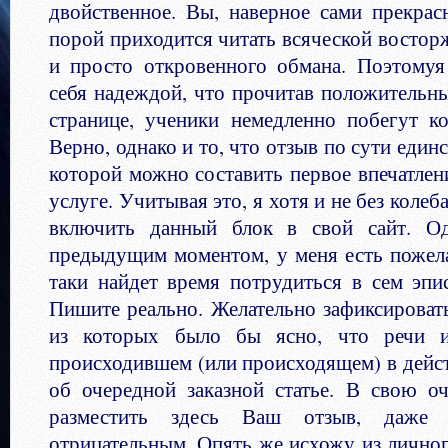
двойственное. Вы, наверное сами прекрас
порой приходится читать всяческой востор
и просто откровенного обмана. Поэтому
себя надеждой, что прочитав положительн
странице, ученики немедленно побегут ко
Верно, однако и то, что отзыв по сути един
которой можно составить первое впечатлен
услуге. Учитывая это, я хотя и не без коле
включить данный блок в свой сайт. Од
предыдущим моментом, у меня есть пожела
таки найдет время потрудиться в сем эпи
Пишите реально. Желательно зафиксировать
из которых было бы ясно, что речи и
происходившем (или происходящем) в дейст
об очередной заказной статье. В свою о
разместить здесь Ваш отзыв, даже
отрицательным. Опять же исхожу из личног