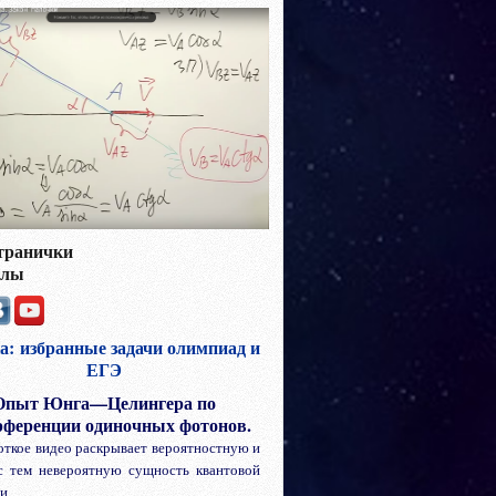
транички
алы
а:
избранные задачи олимпиад и
ЕГЭ
Опыт Юнга—Целингера по
рференции одиночных фотонов.
откое видео раскрывает вероятностную и
с тем невероятную сущность квантовой
ки