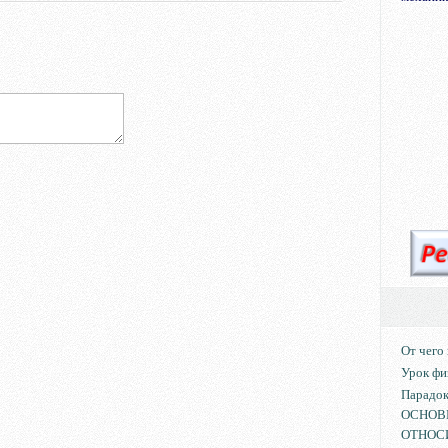
От чего
Урок фи
Парадо
ОСНОВ
ОТНОС