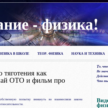
ание - физика!
ИЗИКА В ШКОЛЕ
ТЕОР. ФИЗИКА
НАУКА И ТЕХНИКА
Т
о, что
о тяготения как
Не знач
Действ
чай ОТО и фильм про
Что ты,
Вид
обственную попытку вникнуть во взаимосвязи закона
физ
относительности.