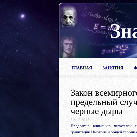
Текст
Зн
ГЛАВНАЯ
ЗАНЯТИЯ
Ф
Закон всемирног
предельный слу
черные дыры
30.12.2013
Предлагаю вниманию читателей с
гравитации Ньютона и общей теории 