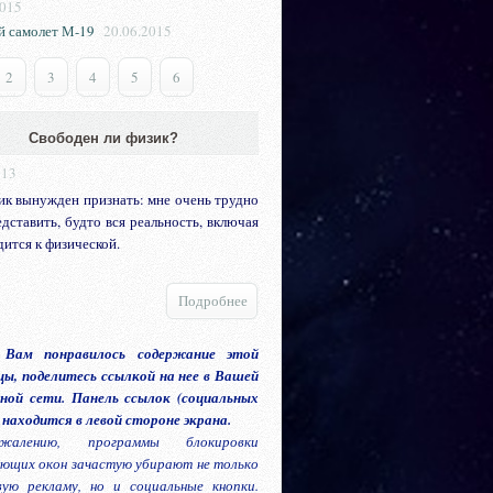
2015
 самолет М-19
20.06.2015
2
3
4
5
6
Свободен ли физик?
013
ик вынужден признать: мне очень трудно
едставить, будто вся реальность, включая
дится к физической.
Подробнее
 Вам понравилось содержание этой
ы, поделитесь ссылкой на нее в Вашей
ной сети. Панель ссылок (социальных
 находится в левой стороне экрана.
алению, программы блокировки
ющих окон зачастую убирают не только
вую рекламу, но и социальные кнопки.