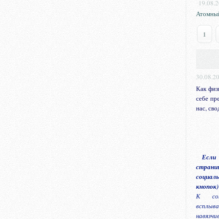
19.08.
Атомный
1
30.08.2
Как физ
себе пр
нас, сво
Если
страниц
социаль
кнопок)
К сож
всплыва
навязчи