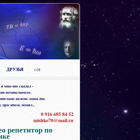
Репетитор Голодняк
ДРУЗЬЯ
:-))
 я что-то сказал -
ит почти ничего.
ительно важно лишь то,
 при этом, понял...
8 916 685 84 52
mishko70@mail.ru
ео репетитор по
ике