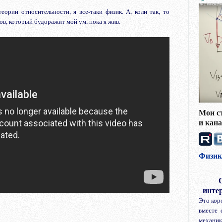
ории относительности, я все-таки физик. А, коли так, то
ов, который будоражит мой ум, пока я жив.
Мои с
и кан
Физик
инте
Это кор
вместе 
механи