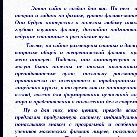
Этот сайт я создал для вас. На нем вы
теории и задачи по физике, уровня физико-мат
Они будут интересны и полезны любому шко
глубоко изучить физику, достойно подготови
ведущие столичные и российские вузы.
Т
акже, на сайте размещены статьи и диск
вопросам общей и теоретической физики, п
меня интерес. Надеюсь, они заинтересуют и 
могут быть полезны не только школьникам
преподавателям вузов, поскольку рассмат
практически не освещаются в традиционны
лицейских курсах, в то время как их полноценно
взгляд, важно для формирования целостной к
мира и представления о положении дел в соврем
Ну а для тех, кто ценит, прежде всего
предлагаю продуманную систему индивидуаль
понаслышке знаком с программой и особенн
учеников московских физмат лицеев, поскольк